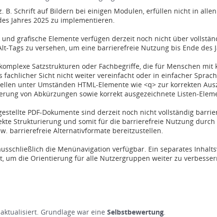
. B. Schrift auf Bildern bei einigen Modulen, erfüllen nicht in alle
 des Jahres 2025 zu implementieren.
und grafische Elemente verfügen derzeit noch nicht über vollständi
 Alt-Tags zu versehen, um eine barrierefreie Nutzung bis Ende des
mplexe Satzstrukturen oder Fachbegriffe, die für Menschen mit ko
 fachlicher Sicht nicht weiter vereinfacht oder in einfacher Sprac
Stellen unter Umständen HTML-Elemente wie <q> zur korrekten Aus
erung von Abkürzungen sowie korrekt ausgezeichnete Listen-Element
estellte PDF-Dokumente sind derzeit noch nicht vollständig barrier
rekte Strukturierung und somit für die barrierefreie Nutzung durch
. barrierefreie Alternativformate bereitzustellen.
ausschließlich die Menünavigation verfügbar. Ein separates Inhaltsv
, um die Orientierung für alle Nutzergruppen weiter zu verbesser
t aktualisiert. Grundlage war eine
Selbstbewertung
.