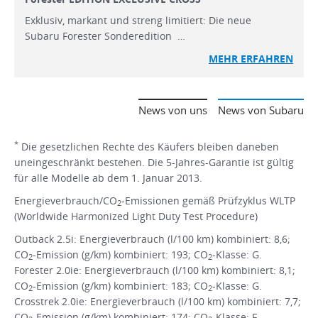
Exklusiv, markant und streng limitiert: Die neue
Subaru Forester Sonderedition …
MEHR ERFAHREN
News von uns
News von Subaru
*
Die gesetzlichen Rechte des Käufers bleiben daneben
uneingeschränkt bestehen. Die 5-Jahres-Garantie ist gültig
für alle Modelle ab dem 1. Januar 2013.
Energieverbrauch/CO
-Emissionen gemäß Prüfzyklus WLTP
2
(Worldwide Harmonized Light Duty Test Procedure)
Outback 2.5i: Energieverbrauch (l/100 km) kombiniert: 8,6;
CO
-Emission (g/km) kombiniert: 193; CO
-Klasse: G.
2
2
Forester 2.0ie: Energieverbrauch (l/100 km) kombiniert: 8,1;
CO
-Emission (g/km) kombiniert: 183; CO
-Klasse: G.
2
2
Crosstrek 2.0ie: Energieverbrauch (l/100 km) kombiniert: 7,7;
CO
-Emission (g/km) kombiniert: 174; CO
-Klasse: F.