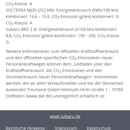
CO
-Klasse: A.
2
SOLTERRA MJ26 (252 kW): Energieverbrauch (kWh/100 km)
kombiniert: 14,6 – 15,8; CO
-Emission (g/km) kombiniert: 0;
2
CO
-Klasse: A.
2
Subaru BRZ 2.4i: Energieverbrauch (l/100 km) kombiniert:
8,8; CO
-Emission (g/km) kombiniert: 199 - 200; CO
-Klasse:
2
2
G.
Weitere Informationen zum offiziellen Kraftstoffverbrauch
und den offiziellen spezifischen CO
-Emissionen neuer
2
Personenkraftwagen können dem „Leitfaden über den
Kraftstoffverbrauch, die CO
-Emissionen und den
2
Stromverbrauch neuer Personenkraftwagen“ entnommen
werden, der an allen Verkaufsstellen und bei der Deutschen
Automobil Treuhand GmbH Hellmuth-Hirth-Straße 1 - 73760
Ostfildern (www.dat.de) unentgeltlich erhältlich ist.
www.subaru.de
Rechtliche Hinweise
Impressum
Datenschutz