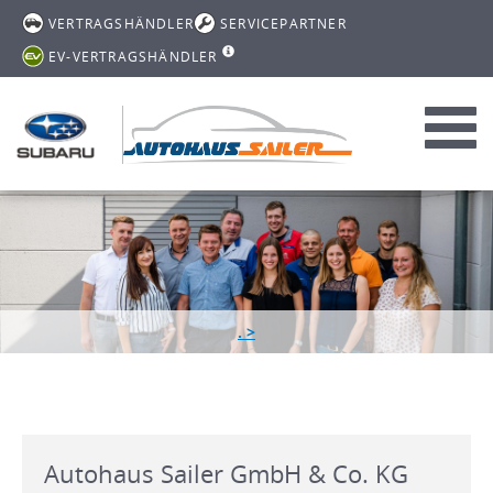
VERTRAGSHÄNDLER
SERVICEPARTNER
EV-VERTRAGSHÄNDLER
Toggl
navig
. >
Autohaus Sailer GmbH & Co. KG